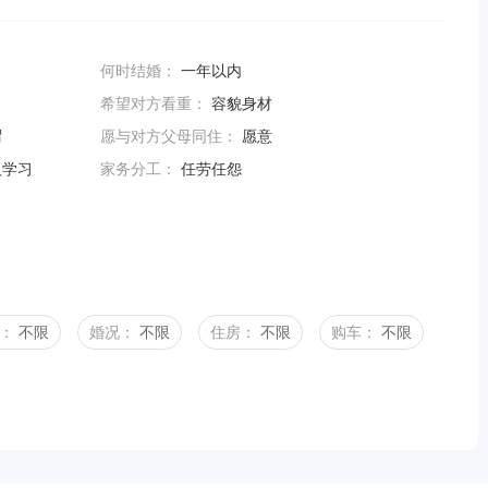
何时结婚：
一年以内
希望对方看重：
容貌身材
谓
愿与对方父母同住：
愿意
人学习
家务分工：
任劳任怨
：
不限
婚况：
不限
住房：
不限
购车：
不限