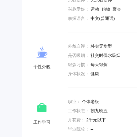
宗教信仰：
无宗教信仰
兴趣爱好：
运动 购物 聚会
掌握语言：
中文(普通话)
外貌自评：
朴实无华型
是否吸烟：
社交时偶尔吸烟
锻炼习惯：
每天锻炼
个性外貌
身体状况：
健康
职业：
个体老板
工作状态：
朝九晚五
月花费：
2千元以下
工作学习
毕业院校：
--