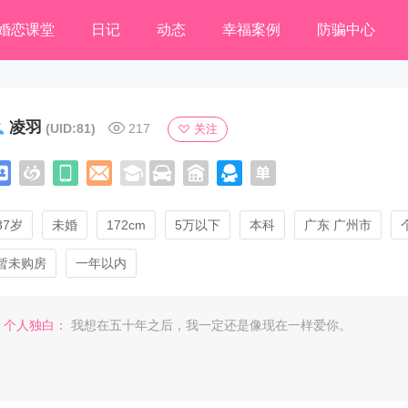
婚恋课堂
日记
动态
幸福案例
防骗中心
凌羽
(UID:81)
217
关注
37岁
未婚
172cm
5万以下
本科
广东 广州市
暂未购房
一年以内
个人独白：
我想在五十年之后，我一定还是像现在一样爱你。